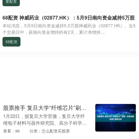
要配资
68配资 神威药业（02877.HK）：5月9日南向资金减持5万股
本站消息，5月9日南向资金减持5.0万股神威药业（02877.HK）。近5
个交易日中，获南向资金增持的有2天，累计净增持....
68配资
股票推手 复旦大学“纤维芯片”刷屏！有望成脑机接口重要支撑
1月22日，据复旦大学官微，复旦大学纤
维电子材料与器件研究院、高分子科学
系、先进材料实验室、聚合物分子工程全
查看：99
分类：怎么配资买股票
国重点实验室彭慧胜、陈培宁团队突破传