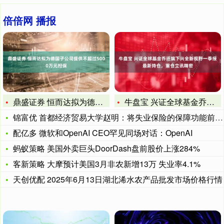
倍倍网 播报
鼎盛证券 恒而达拟为德国子公司提供不超过5000万元担保
牛盘宝 兴证全球基金乔迁旗下兴全新视野一季报最新持仓，重仓立
锦富优 首都经济贸易大学赵明：将失业保险的保障功能前置 能够
配亿多 微软和OpenAI CEO罕见同场对话：OpenAI
蚂蚁策略 美国外卖巨头DoorDash盘前股价上涨284%
客新策略 大摩预计美国3月非农新增13万 失业率4.1%
天创优配 2025年6月13日湖北浠水农产品批发市场价格行情