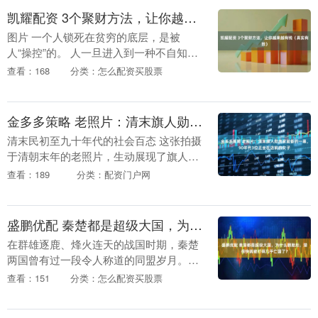
凯耀配资 3个聚财方法，让你越来越有钱（真实有效）
图片 一个人锁死在贫穷的底层，是被
人“操控”的。 人一旦进入到一种不自知，
还自我满足的处境中，就像古印度的“首陀
查看：168
分类：怎么配资买股票
罗”群体一样，生活和命运完全受制于主
人。 所以在....
金多多策略 老照片：清末旗人勋贵家就餐的一幕，90年代3位正坐在店前的女子
清末民初至九十年代的社会百态 这张拍摄
于清朝末年的老照片，生动展现了旗人勋
贵家庭内部严格的等级制度。画面中央，
查看：189
分类：配资门户网
身着华服的正妻端坐在主位，彰显其一家
之主的尊贵地位....
盛鹏优配 秦楚都是超级大国，为什么翻脸后，楚很快就被打得几乎亡国了？
在群雄逐鹿、烽火连天的战国时期，秦楚
两国曾有过一段令人称道的同盟岁月。这
段始于共同抗敌的\"秦楚之好\"，最终却在
查看：151
分类：怎么配资买股票
残酷的现实利益面前分崩离析。秦国，这
个崛起于西....