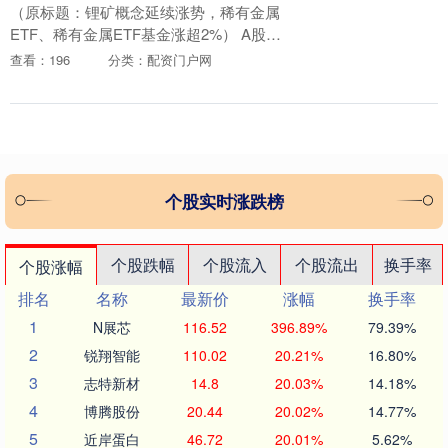
（原标题：锂矿概念延续涨势，稀有金属
ETF、稀有金属ETF基金涨超2%） A股主
要指数今日震荡走低，沪指午后失守4000
查看：196
分类：配资门户网
点；截至收盘，沪指跌0.73%报3986....
个股实时涨跌榜
个股跌幅
个股流入
个股流出
换手率
个股涨幅
排名
名称
最新价
涨幅
换手率
1
N展芯
116.52
396.89%
79.39%
2
锐翔智能
110.02
20.21%
16.80%
3
志特新材
14.8
20.03%
14.18%
4
博腾股份
20.44
20.02%
14.77%
5
近岸蛋白
46.72
20.01%
5.62%