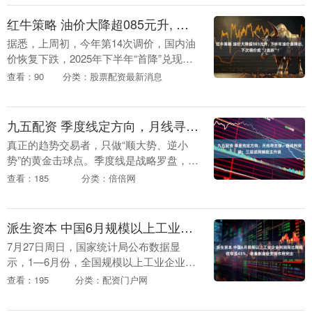
红牛策略 油价大降超085元升, 下半年油价首降后, 下次调价或“2连跌”!
据悉，上周初，今年第14次调价，国内油
价恢复下跌，2025年下半年“首降”兑现，
此番油价下调，各地加油站汽柴油降价
查看：90
分类：股票配资最新消息
130元以及125元/吨，折合升价，全国主流
油....
九五配资 季度线定方向，月线寻支撑，周线判突破：三层滤网捕捉主升浪
真正的趋势交易者，只做“顺大势、逆小
势”的黄金击球点。季度线是战略罗盘，月
线是战术地图，周线是冲锋号角——三者
查看：185
分类：倍倍网
共振处，便是主力重兵集结的主升浪起
点！ 第一章 季....
派生资本 中国6月规模以上工业企业利润同比降幅收窄至43%，装备制造业支撑作用突出
7月27日周日，国家统计局公布数据显
示，1—6月份，全国规模以上工业企业实
现利润总额34365.0亿元，同比下降
查看：195
分类：配资门户网
1.8%。 6月份，规模以上工业企业实现利
润总额....