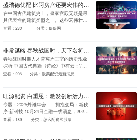
盛瑞德优配 比阿房宫还要宏伟的皇家宫殿，曾因“楚王好细腰”而闻名于世
在中国古代建筑史上，皇家宫殿无疑是最
具代表性的建筑类型之一。这些宏伟壮丽
的建筑群不仅是帝王处理朝政、举行重大
查看：230
分类：倍倍网
典礼的场所，更是统治者日常起居的居
所，因而备受世人瞩....
非常谋略 春秋战国时，天下名将闲臣为何不辅佐周天子？答案非常现实
春秋战国时期人才背离周王室的历史现象
探析 中国古代典籍《诗经》中有云：\"普
天之下，莫非王土；率土之滨，莫非王
查看：206
分类：股票配资最新消息
臣。\"这句流传千年的名言精辟地阐述了
先秦时期\"....
旺源配资 白重恩：激发创新活力也需因地制宜
专题：2025外滩年会——拥抱变局：新秩
序·新科技 10月24日金融一线消息，2025
外滩年会于10月23-25日在上海市黄浦区召
查看：189
分类：怎么配资买股票
开，主题为“拥抱变局：新秩序·....