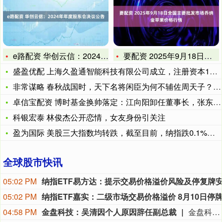
e路配资 华创云信：2024年年度股东会决议公告
要配资 2025年9月18日全国主要批发市场乔纳金苹果价格行
盛盈优配 上海久盈通智能科技有限公司成立，注册资本1000万
非常谋略 春秋战国时，天下名将闲臣为何不辅佐周天子？答案非常
卓信宝配资 博时基金换帅落定：江向阳卸任董事长，张东待接棒
科银宏泰 林俊杰公开恋情，女友身份引关注
盈为国际 美股三大指数均转跌，截至目前，纳指跌0.1%，道指
全球股市快讯
05:02 PM
05:02 PM
04:58 PM
金盘科技：吴清因个人原因辞任副总裁
金盘科技8月9日公告，公司董事会于2026年8月7日收到副总裁吴清的辞职报告，吴清因个人原因申请辞去公司副总裁职务，辞职报告自送达公司董事会之日起生效，吴清仍在公司担任其他职务。