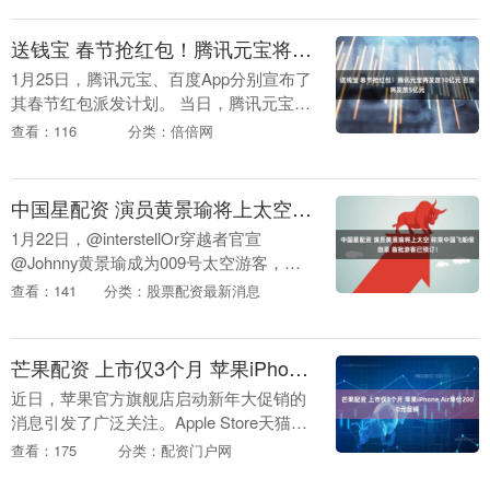
统芯片硅基研究范....
送钱宝 春节抢红包！腾讯元宝将发放10亿元 百度将发放5亿元
1月25日，腾讯元宝、百度App分别宣布了
其春节红包派发计划。 当日，腾讯元宝微
信公众号发布《关于春节分10亿现金的通
查看：116
分类：倍倍网
知》称，将在2月1日上线春节活动，用户
上元....
中国星配资 演员黄景瑜将上太空 称乘中国飞船很自豪 首批游客已预订！
1月22日，@interstellOr穿越者官宣
@Johnny黄景瑜成为009号太空游客，黄
景瑜在vcr中表示很荣幸成为一名太空旅
查看：141
分类：股票配资最新消息
客，将乘坐中国人自己的飞船亲身....
芒果配资 上市仅3个月 苹果iPhone Air降价2000元促销
近日，苹果官方旗舰店启动新年大促销的
消息引发了广泛关注。Apple Store天猫官
方旗舰店信息显示，2026年1月25日20：
查看：175
分类：配资门户网
00至2月11日23：59期间，....