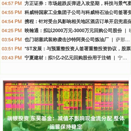
04:57 PM
04:55 PM
04:54 PM
04:25 PM
映翰通：拟以2000万元-3000万元回购公司股份
03:54 PM
也门胡塞武装称袭击沙特阿美公司炼油厂
萨那消息：也门胡塞武装9日称，该组织使用无人机对位于沙特阿拉伯吉赞的沙特阿美公司炼油厂发动了“精准打击”。 胡塞武装发言人叶海亚·萨雷亚在声明中说，此次打击是为了回应不久前沙特无人机侵犯也门领空的行为。 沙特阿拉伯能源部9日早些时候在社交媒体上说，位于吉赞的沙特阿美公司炼油厂的一处设施当天凌晨发生火灾。该公司工业安全消防队已将火灾扑灭，事故未造成人员伤亡。(新华社)
03:51 PM
*
03:43 PM
宁夏建材：拟1亿-2亿元回购股份用于注销
宁夏建材公告称，公司拟以集中竞价交易方式回购股份，资金总额不低于1亿元且不超过2亿元，回购价格不超过19.47元/股，回购期限为自股东会审议通过回购方案之日起3个月内。回购股份将用于注销，预计回购数量为513.61万-1027.22万股，占总股本的1.07%-2.15%。本次回购尚需股东会审议，存在未通过、无法实施等风险。