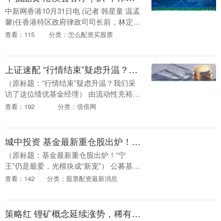
中新网香港10月31日电 (记者 韩星童 温孟
馨)任香港特区政府律政司司长前，林定国
做了约30年的大律师。近日接受中新网“港
查看：115
分类：怎么配资买股票
澳会客厅”专访时，他调侃自己从“个体....
上证速配 “行情结束”疑虑升温？我们采访了这位绩优基金经理
（原标题：“行情结束”疑虑升温？我们采
访了这位绩优基金经理） 由流动性充裕、
经济复苏、政策支持等多重因素共同推动
查看：192
分类：倍倍网
的行情，往往具有持续性强、结构性特征
显著的特点 ....
城中投资 基金最新重仓股出炉！“宁王”仍是最爱，光模块成“新宠”
（原标题：基金最新重仓股出炉！“宁
王”仍是最爱，光模块成“新宠”） 公募基金
2025年三季报出炉，这份“成绩单”取得历
查看：142
分类：股票配资最新消息
史性突破。21财经·南财快讯记者查询
Win....
策略红 锂矿概念延续涨势，稀有金属ETF、稀有金属ETF基金涨超2%