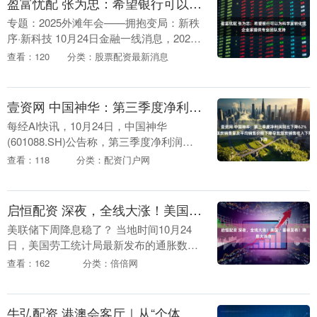
盈富忧配 张为忠：希望银行可以为科学家转化成企业家提供专业团队支持
专题：2025外滩年会——拥抱变局：新秩
序·新科技 10月24日金融一线消息，2025
外滩年会于10月23-25日在上海市黄浦区召
查看：120
分类：股票配资最新消息
开，主题为“拥抱变局：新秩序·....
壹资网 中国神华：第三季度净利润同比下降62% 煤炭销售量及平均销售价格下降导致煤炭销售收入下降
每经AI快讯，10月24日，中国神华
(601088.SH)公告称，第三季度净利润
144.11亿元，同比下降6.2%；前三季度净
查看：118
分类：配资门户网
利润390.52亿元，同比下降10....
启恒配资 深夜，全线大涨！美国，重磅发布！降息大消息
美联储下周降息稳了？ 当地时间10月24
日，美国劳工统计局最新发布的通胀数据
显示，美国9月物价上涨速度低于市场预
查看：162
分类：倍倍网
期。市场普遍预期下周美联储继续降息。
数据发布后....
牛弘配资 港澳会客厅｜从“个体户”大律师到律政司司长 林定国：挑战相当大